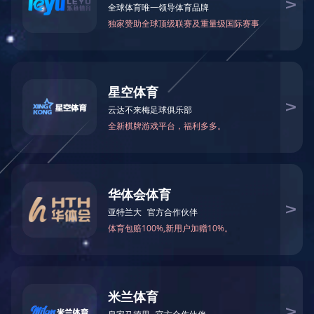
安全云解决方案
安全无线网络建设方案
智能化机房建设及动环监测
分支组网及移动办公
智能化组网解决方案
新闻资讯

新闻资讯
进一步了解

星空体育
行业新闻
工程案例
