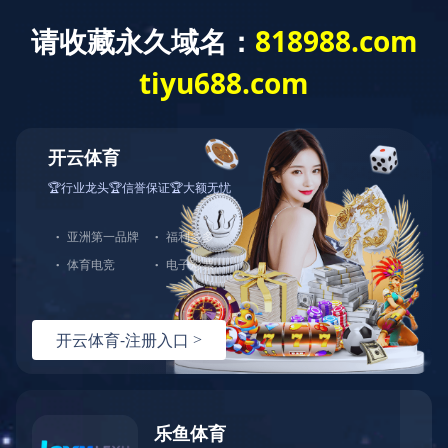
星空体育
星空体育·（中国）官方网站-XINGKONG
SPORTS
解决方案

解决方案
进一步了解

弱电系统建设及智能化系统
信息安全整体解决方案