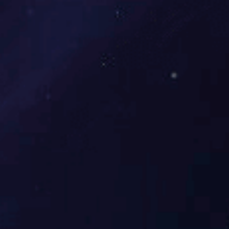
多年积累，资质雄厚，拥有高新技术企业、纳税信用A级证
书、电子与智能化工程专业承包资质(贰级)、广东省安全技术
防范系统设计、施工、维修资格证(肆级)、ISO9001、
ISO14001、OHSAS18001、ISO27001、 连续四年广东省重合
同守信用企业等众多资质，更拥有众多软件著作权。
2013
公司成立于2013年
10
10年服务经验
100
合作客户100+