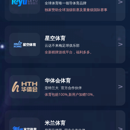
安全云解决方案
安全无线网络建设方案
智能化机房建设及动环监测
分支组网及移动办公
智能化组网解决方案
新闻资讯

新闻资讯
进一步了解

星空体育
行业新闻
工程案例
