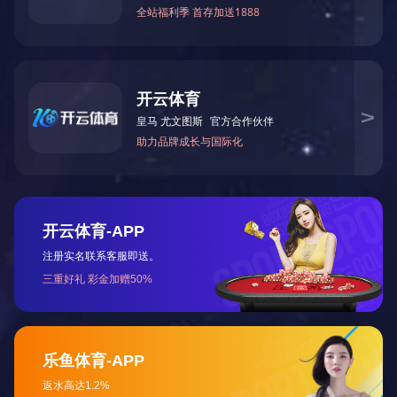
发展历程
合作品牌
联系我们
020-87566596
关于我们
您现在的位置：
星空体育·（中国）官方网站-XINGKONG SPORTS
/
关于BOSS
/
公司简介
关于我们