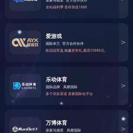
工程案例
进一步了解

国内案例
国外案例
关于我们

关于我们
进一步了解

公司简介
星空体育
荣誉资质