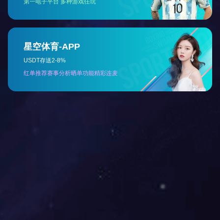
05-10

弱电机房装修主要有哪些内容？
机房顶面上方需要做防水防潮处理，顶面下方刷乳胶漆做防尘
处理，顶部建议做微孔铝扣天花，顶面其主要作用是防火、美
观、降噪、防尘。灯具、烟感、温感探头等均安装在机房顶
面，由于顶面管线繁多，安装时各系统管路必须横平竖直，错
落有致，排列有序，保证机房底部整体性、美观性。
05-10

机房建设中布署新风系统的重要性
为保证主机房空气正压，防止灰尘进入机房，保证机房空气清
新，所以要在机房内设置一台全热交换器新风机，并且加安装
净化过滤装置和防火阀门。 新房还有通过的管道送到机房内
部，并且在内部的出入口方案安装上防火阀以及电动风量的调
节阀。 并且要确保机房区域每小时换气的次数大于或等于3
次。 排气设计应具有消防事故排气和自然排气功能。 新风换
气系统能与消防系统联动，一旦发生火灾事故，便能自动切断
新风进风。 机房的新风系统可以确保机房空调正常运行及机